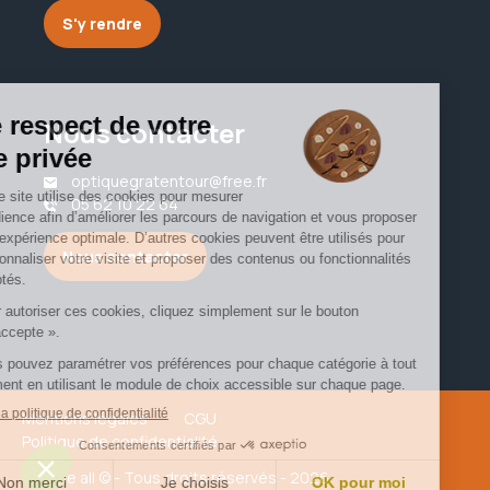
S'y rendre
Nous contacter
optiquegratentour@free.fr
05 62 10 22 64
Nous contacter
Mentions légales
CGU
Politique de confidentialité
Groupe all © - Tous droits réservés - 2026