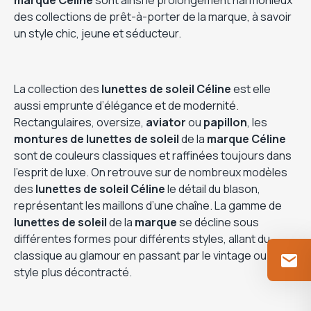
marque Céline
sont ainsi le prolongement harmonieux
des collections de prêt-à-porter de la marque, à savoir
un style chic, jeune et séducteur.
La collection des
lunettes de soleil Céline
est elle
aussi emprunte d’élégance et de modernité.
Rectangulaires, oversize,
aviator
ou
papillon
, les
montures de lunettes de soleil
de la
marque Céline
sont de couleurs classiques et raffinées toujours dans
l’esprit de luxe. On retrouve sur de nombreux modèles
des
lunettes de soleil Céline
le détail du blason,
représentant les maillons d’une chaîne. La gamme de
lunettes de soleil
de la
marque
se décline sous
différentes formes pour différents styles, allant du
classique au glamour en passant par le vintage ou un
style plus décontracté.