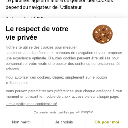
Le paramétrage en matière de gestion des cookies
dépend du navigateur de l’Utilisateur.
A titre indicatif, l’Utilisateur peut s’opposer à
l’enregistrement de Cookies en configurant son
navigateur de la manière suivante :
Pour Internet Explorer :
Aller dans Outils > Options Internet.
Cliquer sur l’onglet confidentialité, et, sous
Paramètres, sélectionner Avancé.
Choisir entre autoriser, bloquer ou être invité à
déterminer la configuration voulue pour les
cookies internes et les cookies tiers.
En savoir plus :
https://support.microsoft.com
Pour Firefox :
En haut de la fenêtre de Firefox, cliquer sur le
bouclier, situé à gauche dans la barre
d’adresse.
Sélectionner paramètre de protection